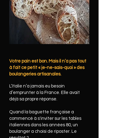
Votre pain est bon. Mais il n’a pas tout
à fait ce petit « je-ne-sais-quoi » des
boulangeries artisanales.
L’Italie n’a jamais eu besoin
d’emprunter à la France. Elle avait
déjà sa propre réponse.
Quand la baguette française a
commencé à s'inviter sur les tables
italiennes dans les années 80, un
boulanger a choisi de riposter. Le
résultat ?