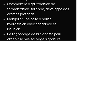
Comment le biga, tradition de
fermentation italienne, développe des
arômes profonds.
Manipuler une pâte à haute
hydratation avec confiance et
intuition.
Le façonnage de la ciabatta pour
obtenir sa mie sauvage signature.
Maîtriser les pré-ferments -> la clé
pour déverrouiller tout l'univers de la
boulangerie italienne.
Niveau
: Débutant à intermédiaire
Durée
: 4 heures
À apporter
: Tablier, contenant pour
votre pré-ferment, carnet et stylo
Prix
: 110 $
Inclus
:
Café, thé, vin, un repas léger,